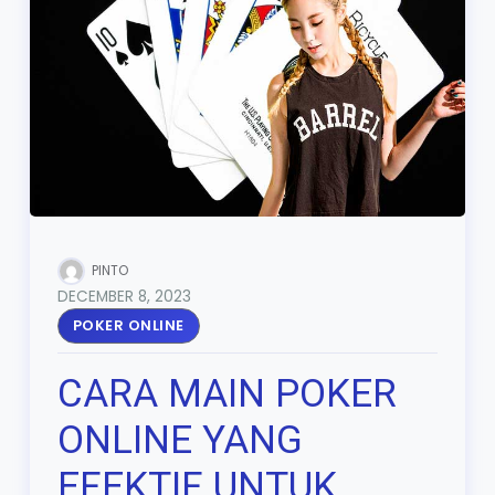
PINTO
DECEMBER 8, 2023
POKER ONLINE
CARA MAIN POKER
ONLINE YANG
EFEKTIF UNTUK