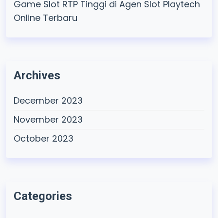
Game Slot RTP Tinggi di Agen Slot Playtech
Online Terbaru
Archives
December 2023
November 2023
October 2023
Categories